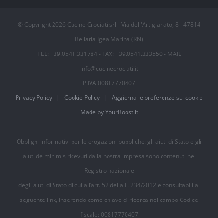
© Copyright
2026 Cucine Crociati srl - Via dell'Artigianato, 8 - 47814
Bellaria Igea Marina (RN)
TEL: +39.0541.331784 - FAX: +39.0541.333550 - MAIL
info@cucinecrociati.it
P.IVA 00817770407
Privacy Policy
|
Cookie Policy
|
Aggiorna le preferenze sui cookie
Made by YourBoost.it
Obblighi informativi per le erogazioni pubbliche: gli aiuti di Stato e gli
aiuti de minimis ricevuti dalla nostra impresa sono contenuti nel
Registro nazionale
degli aiuti di Stato di cui all’art. 52 della L. 234/2012 e consultabili al
seguente link, inserendo come chiave di ricerca nel campo Codice
fiscale: 00817770407