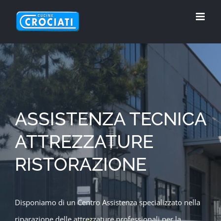
Salta
al
contenuto
ASSISTENZA TECNICA
ATTREZZATURE
RISTORAZIONE
Disponiamo di un Centro Assistenza specializzato nella
riparazione delle attrezzature professionali per la