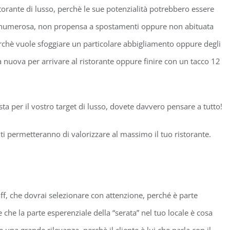
torante di lusso, perchè le sue potenzialità potrebbero essere
oco numerosa, non propensa a spostamenti oppure non abituata
rchè vuole sfoggiare un particolare abbigliamento oppure degli
nuova per arrivare al ristorante oppure finire con un tacco 12
ta per il vostro target di lusso, dovete davvero pensare a tutto!
ti permetteranno di valorizzare al massimo il tuo ristorante.
aff, che dovrai selezionare con attenzione, perché è parte
che la parte esperenziale della “serata” nel tuo locale è cosa
 una grande rilevanza, perchè il cliente è lui che parla con il