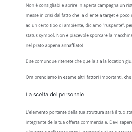
Non è consigliabile aprire in aperta campagna un ris
messe in crisi dal fatto che la clientela target è p
ad un certo tipo di ambiente, diciamo “ruspante”, pe
status symbol. Non è piacevole sporcare la macchina 
nel prato appena annaffiato!
E se comunque ritenete che quella sia la location gius
Ora prendiamo in esame altri fattori importanti, che 
La scelta del personale
L’elemento portante della tua struttura sarà il tuo st
integrante della tua offerta commerciale. Devi sapere 
rilevante e nell’esperienza il personale di sala assume