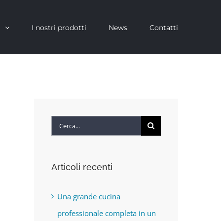
i
I nostri prodotti
News
Contatti
Cerca
per:
Articoli recenti
Una grande cucina
professionale completa in un