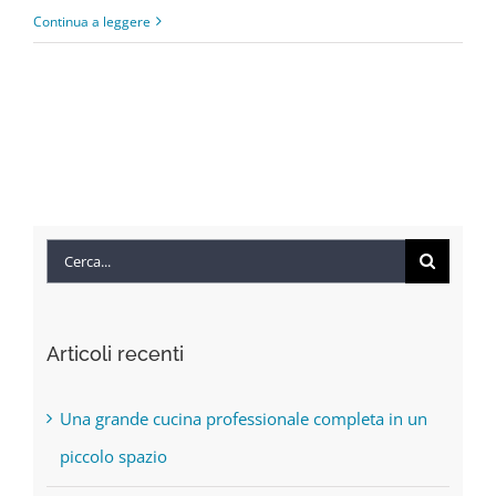
Normativa
Continua a leggere
HACCP
e
forni
professionali
Cerca
per:
Articoli recenti
Una grande cucina professionale completa in un
piccolo spazio